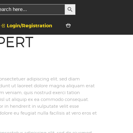
SEARCH BUTTON
rch
Login/Registration
PERT
onsectetuer adipiscing elit, sed diam
unt ut laoreet dolore magna aliquam erat
im veniam, quis nostrud exerci tation
 nisl ut aliquip ex ea commodo consequat.
 in hendrerit in vulputate velit esse
lore eu feugiat nulla facilisis at vero eros et
onsectetur adipiscing elit, sed do eiusmod