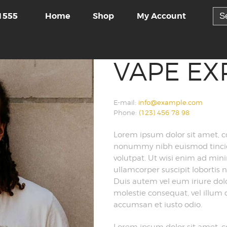
Sea
Home
Shop
My Account
1555
for:
VAPE EX
E-mail:
info@example.com
Phone:
(123) 456 78 98
Lorem ipsum dolor sit amet, c
nonummy nibh euismod tincid
volutpat. Ut wisi enim ad min
ullamcorper suscipit lobortis
Duis autem vel eum iriure dolor
molestie consequat, vel illum do
accumsan et iusto odio.
Lorem ipsum dolor sit amet, c