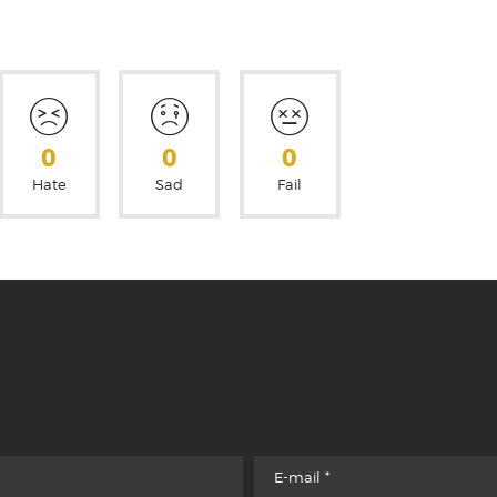
0
0
0
Hate
Sad
Fail