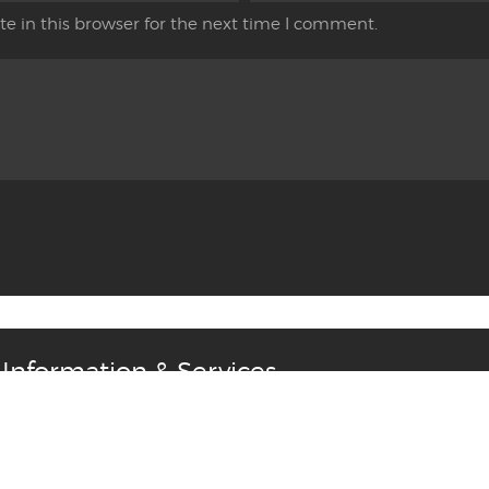
e in this browser for the next time I comment.
Information & Services
rns
Privacy Policy
Terms & Conditions
Contact Us