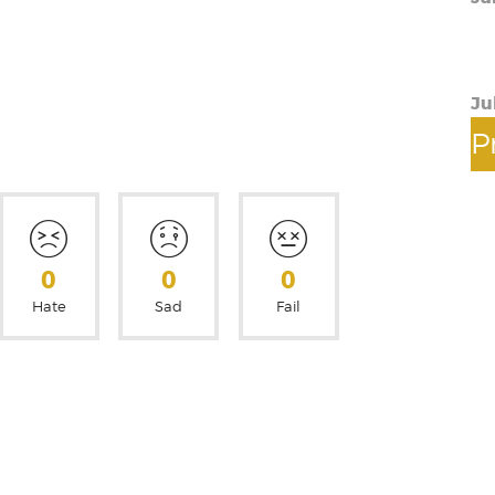
TF
Kn
Ju
P
A
B
0
0
0
C
CI
Hate
Sad
Fail
CI
DI
E-
EN
G
G
G