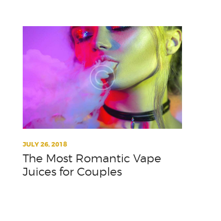
H
H
K
LI
ME
MI
NI
PH
RO
RO
SM
SM
S
JULY 26, 2018
Un
The Most Romantic Vape
V
Juices for Couples
VA
1 
1 
1 