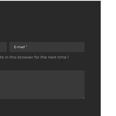
1 
1 
12
12
12
12
12
12
12
12
 in this browser for the next time I
12
16
2 
2 
2 
20
20
20
20
20