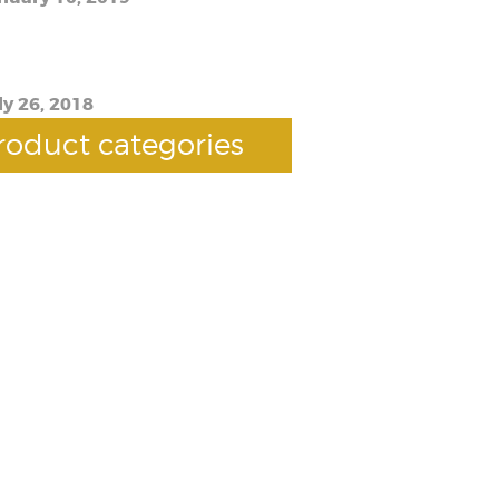
W12 Prince Imitation Scam: How to
ow If You Have a Real Thing
ly 26, 2018
roduct categories
UTOMOTIVES
(118)
EVERAGES
(1854)
HEWING TOBACCO
(210)
GAR
(688)
GARETTES
(419)
SPENSARY ACCESSORIES
(7)
CIGARETTES
(0)
ERGY & MEDICINE
(325)
ENERAL MERCHANDISE
(494)
OODS
(1)
ROC/CANDY/GUMS
(1011)