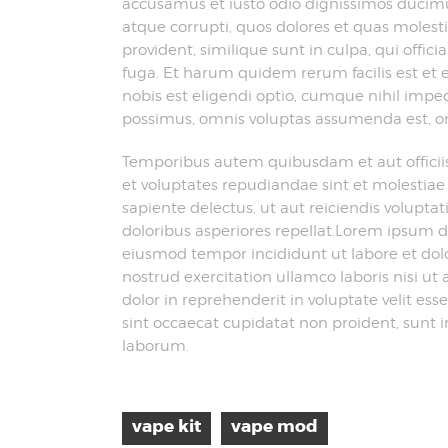
accusamus et iusto odio dignissimos ducimu
atque corrupti, quos dolores et quas molesti
provident, similique sunt in culpa, qui offic
fuga. Et harum quidem rerum facilis est et 
nobis est eligendi optio, cumque nihil impe
possimus, omnis voluptas assumenda est, om
Temporibus autem quibusdam et aut officiis 
et voluptates repudiandae sint et molestia
sapiente delectus, ut aut reiciendis volupta
doloribus asperiores repellat.Lorem ipsum do
eiusmod tempor incididunt ut labore et do
nostrud exercitation ullamco laboris nisi u
dolor in reprehenderit in voluptate velit ess
sint occaecat cupidatat non proident, sunt in
laborum.
vape kit
vape mod