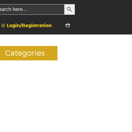
SEARCH BUTTON
rch
Login/Registration
Categories
Accessories
E-Liquids
Premium Mods
RDAs(Drippers)
Rebuildables
Standard Tanks
Starter Kits
Test