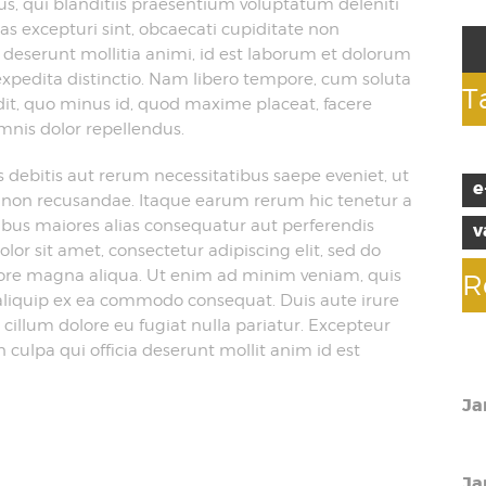
s, qui blanditiis praesentium voluptatum deleniti
as excepturi sint, obcaecati cupiditate non
ia deserunt mollitia animi, id est laborum et dolorum
expedita distinctio. Nam libero tempore, cum soluta
T
dit, quo minus id, quod maxime placeat, facere
nis dolor repellendus.
debitis aut rerum necessitatibus saepe eveniet, ut
e
e non recusandae. Itaque earum rerum hic tenetur a
tibus maiores alias consequatur aut perferendis
v
lor sit amet, consectetur adipiscing elit, sed do
lore magna aliqua. Ut enim ad minim veniam, quis
R
t aliquip ex ea commodo consequat. Duis aute irure
e cillum dolore eu fugiat nulla pariatur. Excepteur
 culpa qui officia deserunt mollit anim id est
10
Ja
Th
Ja