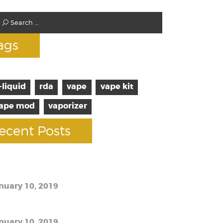
ags
-liquid
rda
vape
vape kit
ape mod
vaporizer
ecent Posts
 facts about vaping
nuary 10, 2019
e best e-liquid prices
nuary 10, 2019