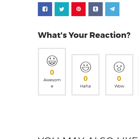
What's Your Reaction?
0
0
0
Awesom
e
Haha
Wow