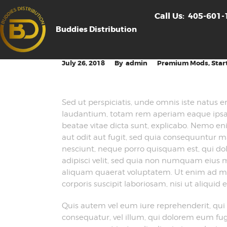
Call Us:
405-601-
Buddies Distribution
July 26, 2018
admin
Premium Mods
,
Star
Sed ut perspiciatis, unde omnis iste natus
laudantium, totam rem aperiam eaque ipsa, q
beatae vitae dicta sunt, explicabo. Nemo en
aut odit aut fugit, sed quia consequuntur m
nesciunt, neque porro quisquam est, qui dol
adipisci velit, sed quia non numquam eius
aliquam quaerat voluptatem. Ut enim ad m
corporis suscipit laboriosam, nisi ut aliqu
Quis autem vel eum iure reprehenderit, qui i
consequatur, vel illum, qui dolorem eum fugi