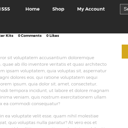
Sea
Home
Shop
My Account
1555
for:
ter Kits
0
Comments
0
Likes
 error sit voluptatem accusantium doloremque
uae ab illo inventore veritatis et quasi architecto
im ipsam voluptatem, quia voluptas sit, aspernatur
agni dolores eos, qui ratione voluptatem sequi
orem ipsum, quia dolor sit, amet, consectetur,
 modi tempora incidunt, ut labore et dolore magnam
inima veniam, quis nostrum exercitationem ullam
id ex ea commodi consequatur?
n ea voluptate velit esse, quam nihil molestiae
at, quo voluptas nulla pariatur? At vero eos et