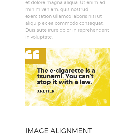
et dolore magna aliqua. Ut enim ad
minim veniam, quis nostrud
exercitation ullamco laboris nisi ut
aliquip ex ea commodo consequat.
Duis aute irure dolor in reprehenderit
in voluptate.
The e-cigarette is a
tsunami. You can’t
stop it with a law.
J.F.ETTER
IMAGE ALIGNMENT