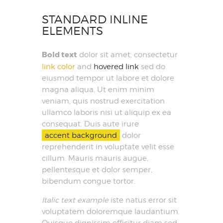
STANDARD INLINE
ELEMENTS
Bold text
dolor sit amet, consectetur
link color
and
hovered link
sed do
eiusmod tempor ut labore et dolore
magna aliqua. Ut enim minim
veniam, quis nostrud exercitation
ullamco laboris nisi ut aliquip ex ea
consequat. Duis aute irure
accent background
dolor
reprehenderit in voluptate velit esse
cillum. Mauris mauris augue,
pellentesque et dolor semper,
bibendum congue tortor.
Italic text example
iste natus error sit
voluptatem doloremque laudantium.
Quisque dignissim efficitur diam sed