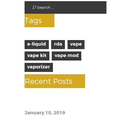
Tags
e-liquid
rda
vape
vape kit
vape mod
vaporizer
Recent Posts
10 facts about vaping
January 10, 2019
The best e-liquid prices