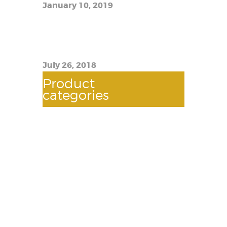
January 10, 2019
TFW12 Prince Imitation Scam:
How to Know If You Have a Real
Thing
July 26, 2018
Product
categories
AUTOMOTIVES
(118)
BATTERY
(2)
BOOSTER CABLE
(2)
BULBS
(2)
DQUEEGEE WIPER
(3)
FLATFIX
(3)
GLASS WIPES
(1)
GOLDEN STATE
(17)