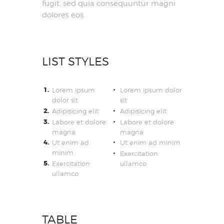
fugit, sed quia consequuntur magni
dolores eos.
LIST STYLES
Lorem ipsum
Lorem ipsum dolor
dolor sit
sit
Adipisicing elit
Adipisicing elit
Labore et dolore
Labore et dolore
magna
magna
Ut enim ad
Ut enim ad minim
minim
Exercitation
Exercitation
ullamco
ullamco
TABLE