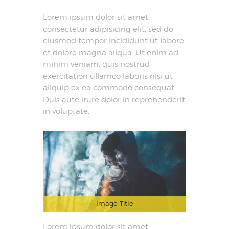
Lorem ipsum dolor sit amet,
consectetur adipisicing elit, sed do
eiusmod tempor incididunt ut labore
et dolore magna aliqua. Ut enim ad
minim veniam, quis nostrud
exercitation ullamco laboris nisi ut
aliquip ex ea commodo consequat.
Duis aute irure dolor in reprehenderit
in voluptate.
Image Title
Lorem ipsum dolor sit amet,