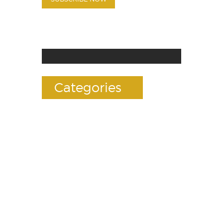
Categories
Accessories
E-Liquids
Premium Mods
RDAs(Drippers)
Rebuildables
Standard Tanks
Starter Kits
Test