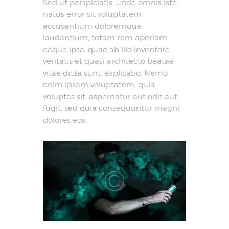
Sed ut perspiciatis, unde omnis iste
natus error sit voluptatem
accusantium doloremque
laudantium, totam rem aperiam
eaque ipsa, quae ab illo inventore
veritatis et quasi architecto beatae
vitae dicta sunt, explicabo. Nemo
enim ipsam voluptatem, quia
voluptas sit, aspernatur aut odit aut
fugit, sed quia consequuntur magni
dolores eos.